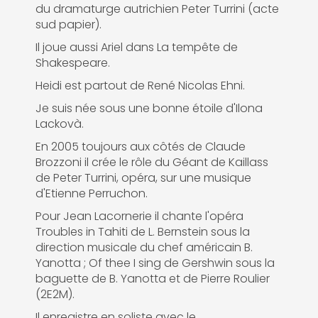
du dramaturge autrichien Peter Turrini (acte
sud papier).
Il joue aussi Ariel dans La tempête de
Shakespeare.
Heidi est partout de René Nicolas Ehni.
Je suis née sous une bonne étoile d'Ilona
Lackovà.
En 2005 toujours aux côtés de Claude
Brozzoni il crée le rôle du Géant de Kaillass
de Peter Turrini, opéra, sur une musique
d'Etienne Perruchon.
Pour Jean Lacornerie il chante l'opéra
Troubles in Tahiti de L. Bernstein sous la
direction musicale du chef américain B.
Yanotta ; Of thee I sing de Gershwin sous la
baguette de B. Yanotta et de Pierre Roulier
(2E2M).
Il enregistre en soliste avec le