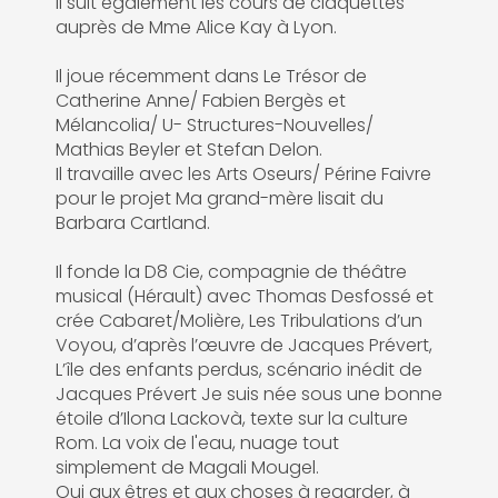
Il suit également les cours de claquettes
auprès de Mme Alice Kay à Lyon.
Il joue récemment dans Le Trésor de
Catherine Anne/ Fabien Bergès et
Mélancolia/ U- Structures-Nouvelles/
Mathias Beyler et Stefan Delon.
Il travaille avec les Arts Oseurs/ Périne Faivre
pour le projet Ma grand-mère lisait du
Barbara Cartland.
Il fonde la D8 Cie, compagnie de théâtre
musical (Hérault) avec Thomas Desfossé et
crée Cabaret/Molière, Les Tribulations d’un
Voyou, d’après l’œuvre de Jacques Prévert,
L’île des enfants perdus, scénario inédit de
Jacques Prévert Je suis née sous une bonne
étoile d’Ilona Lackovà, texte sur la culture
Rom. La voix de l'eau, nuage tout
simplement de Magali Mougel.
Oui aux êtres et aux choses à regarder, à